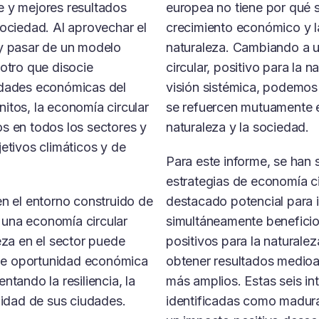
e y mejores resultados
europea no tiene por qué s
sociedad. Al aprovechar el
crecimiento económico y l
 y pasar de un modelo
naturaleza. Cambiando a 
 otro que disocie
circular, positivo para la 
idades económicas del
visión sistémica, podemos 
itos, la economía circular
se refuercen mutuamente e
s en todos los sectores y
naturaleza y la sociedad.
jetivos climáticos y de
Para este informe, se han 
estrategias de economía ci
en el entorno construido de
destacado potencial para 
una economía circular
simultáneamente benefici
leza en el sector puede
positivos para la naturale
e oportunidad económica
obtener resultados medioa
ntando la resiliencia, la
más amplios. Estas seis in
alidad de sus ciudades.
identificadas como madura