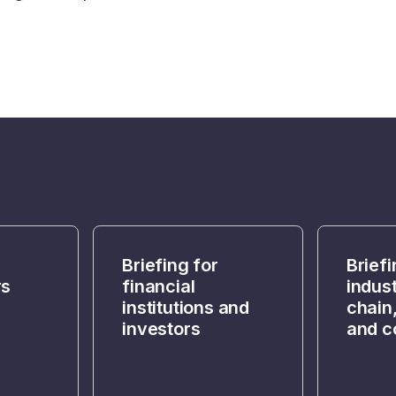
Briefing for
Briefi
rs
financial
indus
institutions and
chain
investors
and c