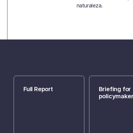
naturaleza.
Full Report
Briefing for
policymake