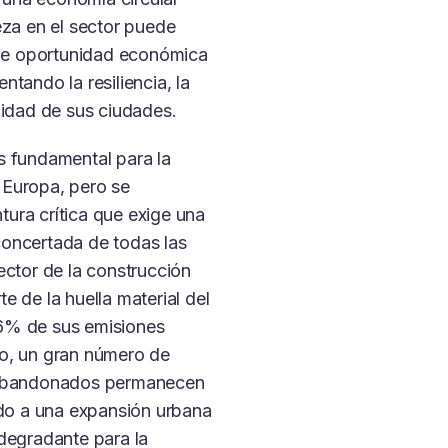
leza en el sector puede
e oportunidad económica
ntando la resiliencia, la
alidad de sus ciudades.
s fundamental para la
 Europa, pero se
ura crítica que exige una
concertada de todas las
sector de la construcción
e de la huella material del
36% de sus emisiones
po, un gran número de
y abandonados permanecen
endo a una expansión urbana
 degradante para la