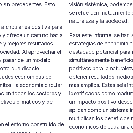
o sin precedentes. Esto
visión sistémica, podemos 
se refuercen mutuamente e
naturaleza y la sociedad.
 circular es positiva para
o y ofrece un camino hacia
Para este informe, se han 
e y mejores resultados
estrategias de economía ci
sociedad. Al aprovechar el
destacado potencial para 
 y pasar de un modelo
simultáneamente benefici
 otro que disocie
positivos para la naturale
idades económicas del
obtener resultados medioa
itos, la economía circular
más amplios. Estas seis in
s en todos los sectores y
identificadas como madura
jetivos climáticos y de
un impacto positivo desco
aplican como un sistema i
multiplican los beneficios
en el entorno construido de
económicos de cada una de
una economía circular