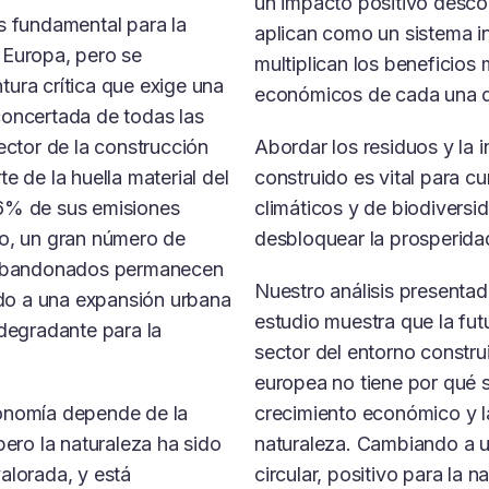
un impacto positivo desco
s fundamental para la
aplican como un sistema i
 Europa, pero se
multiplican los beneficios
ura crítica que exige una
económicos de cada una de
concertada de todas las
sector de la construcción
Abordar los residuos y la i
e de la huella material del
construido es vital para cu
36% de sus emisiones
climáticos y de biodiversi
po, un gran número de
desbloquear la prosperidad
y abandonados permanecen
Nuestro análisis presenta
endo a una expansión urbana
estudio muestra que la fut
 degradante para la
sector del entorno constru
europea no tiene por qué s
onomía depende de la
crecimiento económico y l
pero la naturaleza ha sido
naturaleza. Cambiando a 
alorada, y está
circular, positivo para la 